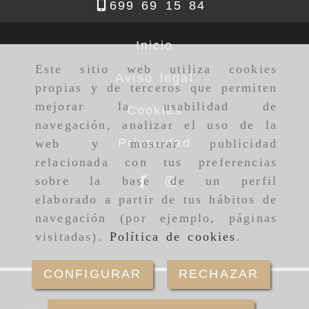
699 69 15 84
Inicio
Este sitio web utiliza cookies
Aviso legal
propias y de terceros que permiten
mejorar la usabilidad de
Cookies
navegación, analizar el uso de la
Privacidad
web y mostrar publicidad
relacionada con tus preferencias
sobre la base de un perfil
elaborado a partir de tus hábitos de
navegación (por ejemplo, páginas
visitadas).
Política de cookies
.
CONFIGURAR
RECHAZAR