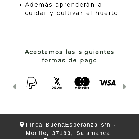
Además aprenderán a
cuidar y cultivar el huerto
Aceptamos las siguientes
formas de pago
Anterior
Sig
Finca BuenaEsperanza s/n -
Morille,
37183,
Salamanca