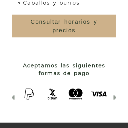
Caballos y burros
Consultar horarios y
precios
Aceptamos las siguientes
formas de pago
Anterior
Sig