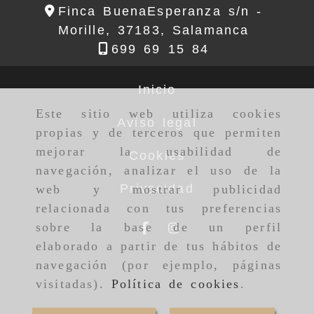
Finca BuenaEsperanza s/n -
Morille,
37183,
Salamanca
699 69 15 84
Inicio
Este sitio web utiliza cookies
Aviso legal
propias y de terceros que permiten
mejorar la usabilidad de
Cookies
navegación, analizar el uso de la
Privacidad
web y mostrar publicidad
relacionada con tus preferencias
sobre la base de un perfil
elaborado a partir de tus hábitos de
navegación (por ejemplo, páginas
visitadas).
Política de cookies
.