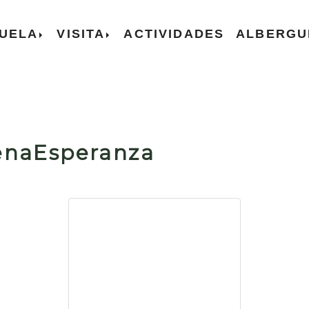
UELA
VISITA
ACTIVIDADES
ALBERGU
enaEsperanza