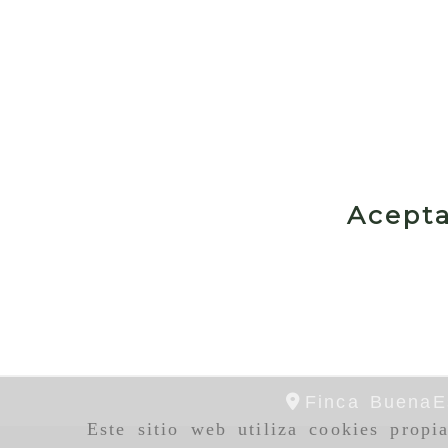
Acepta
Finca BuenaE
Este sitio web utiliza cookies propi